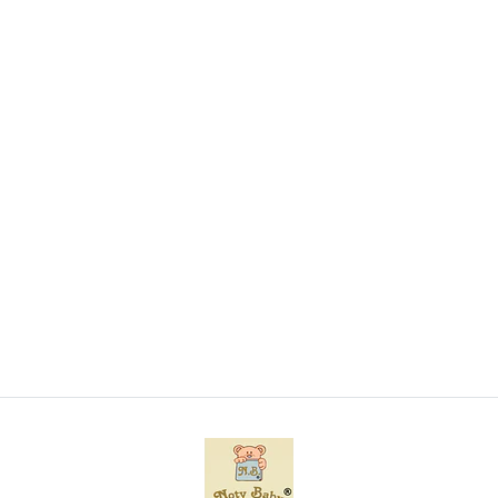
Conjunto de fralda e babete para bebé 100%
algodão
€4,95