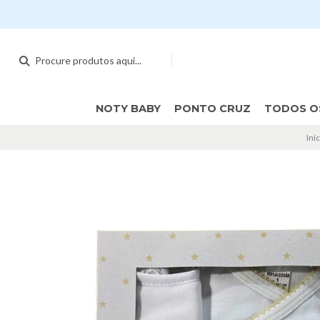
NOTY BABY
PONTO CRUZ
TODOS O
Iní