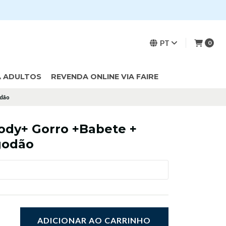
PT
0
A ADULTOS
REVENDA ONLINE VIA FAIRE
odão
ody+ Gorro +Babete +
godão
ADICIONAR AO CARRINHO