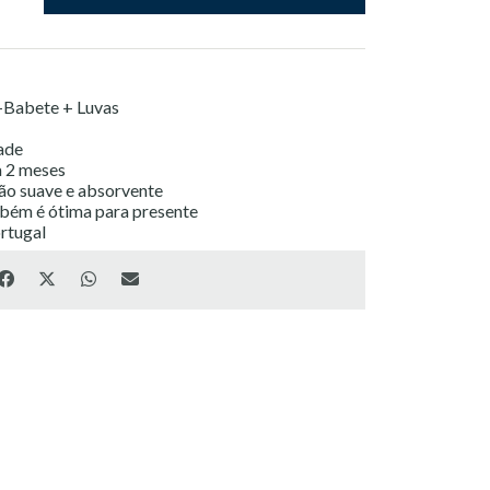
+Babete + Luvas
dade
 2 meses
o suave e absorvente
mbém é ótima para presente
rtugal