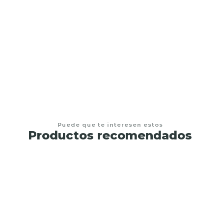
Conjunto de toalha de banho com capuz e
babete para bebé
€8,50
Puede que te interesen estos
Productos recomendados