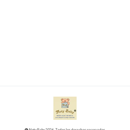
conjunto de toalha com capuz e luva de banho
para bebé
€8,50
Noty Baby 2026. Todos los derechos reservados.