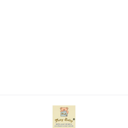
Toalha com capuz para bebé
€9,90