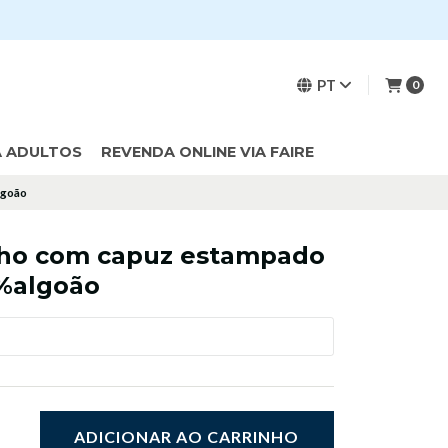
PT
0
A ADULTOS
REVENDA ONLINE VIA FAIRE
lgoão
nho com capuz estampado
%algoão
ADICIONAR AO CARRINHO