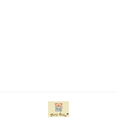
Toalha de banho com capuz para bebé
€7,45