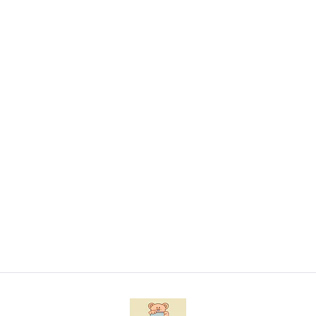
Conjunto de toalha e luva de banho para bebé
€8,50