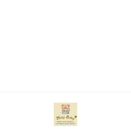
Conjunto de Body+ Gorro + luvas + Babete 100%
algodão
€8,50