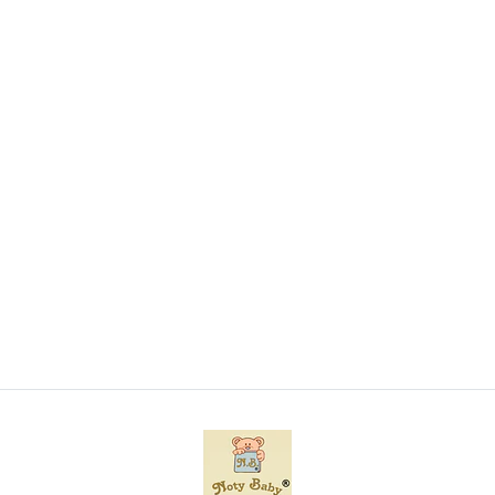
Conjunto de Body+ Gorro +Babete + Luvas 100%
algodão
€9,50