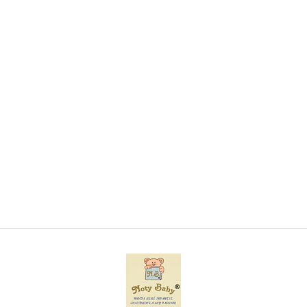
Conjunto de Body Gorro Babete + Luvas 100%
algodão
€8,50