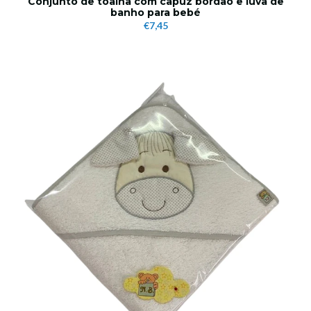
Conjunto de toalha com capuz bordao e luva de
banho para bebé
€7,45