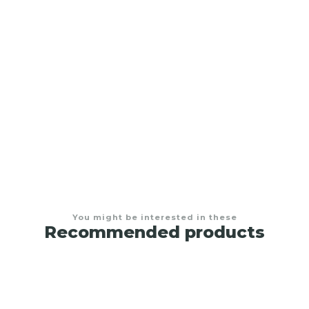
Conjunto de toalha de banho com capuz e
babete para bebé
€8,50
You might be interested in these
Recommended products