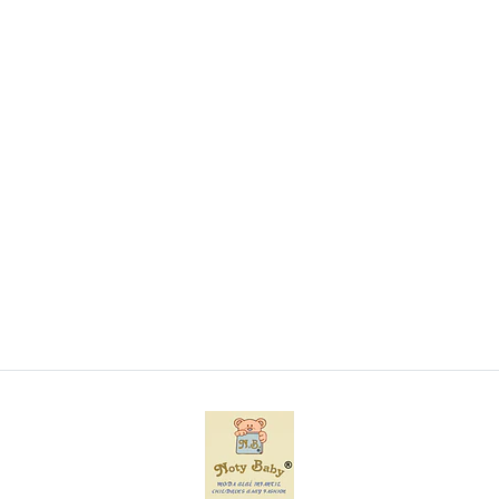
Conjunto de toalha com capuz e luva de banho
para bebé
€8,50