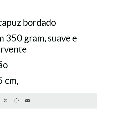
 capuz bordado
m 350 gram, suave e
orvente
ão
5 cm,