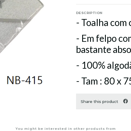
DESCRIPTION
- Toalha com
- Em felpo co
bastante abs
- 100% algod
- Tam : 80 x 7
Share this product
You might be interested in other products from