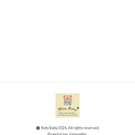
Conjunto de toalha de banho + fralda + Babete
para bebé
€12,00
Noty Baby 2026. All rights reserved.
Propulsé par Jumpseller
.