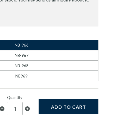
NB_966
NB-967
NB-968
NB969
Quantity
ADD TO CART