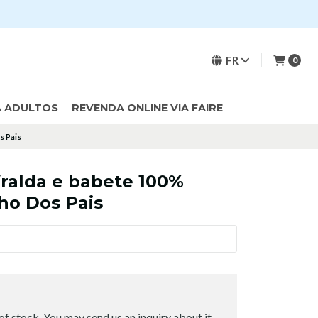
FR
0
A ADULTOS
REVENDA ONLINE VIA FAIRE
s Pais
fralda e babete 100%
ho Dos Pais
of stock. You may send us an inquiry about it.