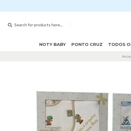
NOTY BABY
PONTO CRUZ
TODOS O
Accue