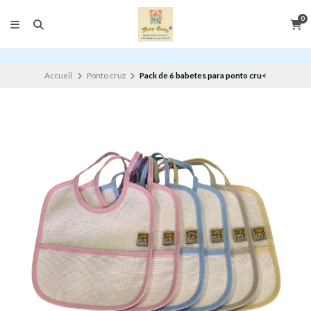
0
Accueil
Ponto cruz
Pack de 6 babetes para ponto cru<