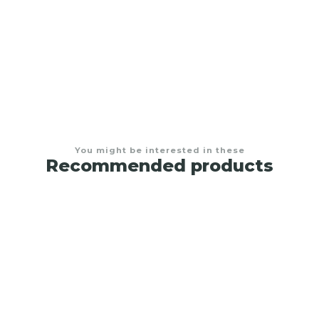
Conjunto de toalha de banho com capuz e
babete para bebé
€8,50
You might be interested in these
Recommended products