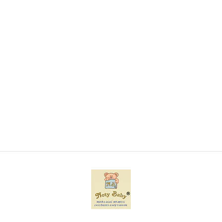
Conjunto de toalha de banho + fralda + Babete
para bebé
€12,00