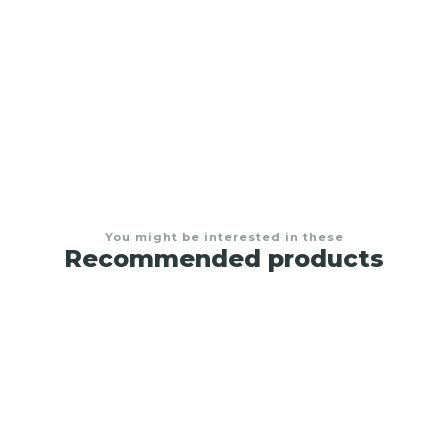
Conjunto de toalha de banho com capuz e
babete para bebé
€8,50
You might be interested in these
Recommended products