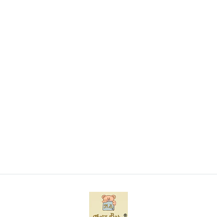
Conjunto de toalha com capuz e luva de banho
para bebé
€8,50