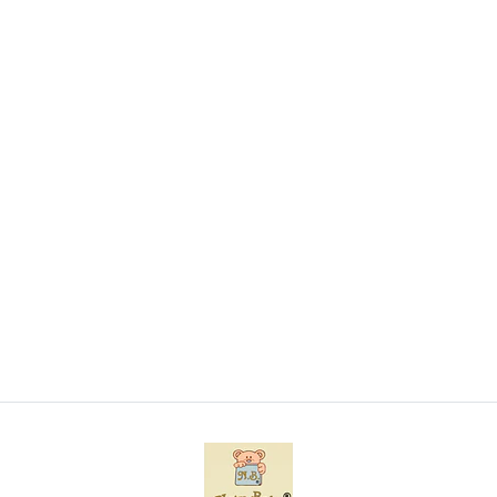
Conjunto de toalha de banho com capuz e luva
bordado
€9,70