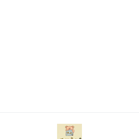
Conjunto de toalha de banho com capuz e luva
bordado
€9,70